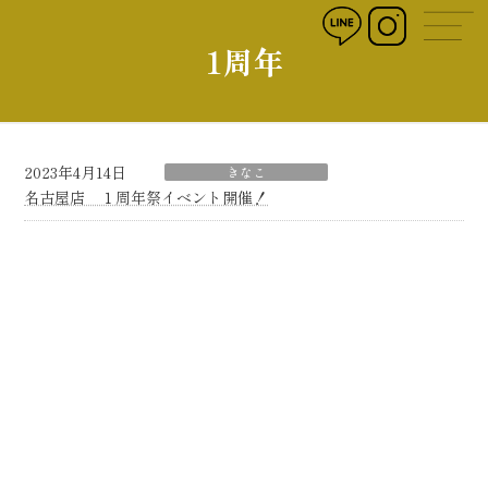
コ
ナ
ン
ビ
1周年
テ
ゲ
ン
ー
ツ
シ
へ
ョ
ス
ン
キ
に
2023年4月14日
きなこ
ッ
移
名古屋店 １周年祭イベント開催！
プ
動