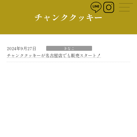
コ
ナ
ン
ビ
チャンククッキー
テ
ゲ
ン
ー
ツ
シ
へ
ョ
ス
ン
キ
に
2024年9月27日
きなこ
ッ
移
チャンククッキーが名古屋店でも販売スタート！
プ
動