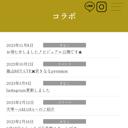
コ
ナ
ン
ビ
コラボ
テ
ゲ
ン
ー
ツ
シ
へ
ョ
ス
ン
キ
に
2023年11月8日
きなこ
ッ
移
お待たせしました！ビジュアル公開です🎄
プ
動
2023年10月2日
イベント
嵐山MITATE✖️京きななpremium
2023年3月9日
きなこ
Instagram更新しました
2023年2月22日
スイーツ
天雫〜AMANA〜のご紹介
2023年2月16日
きなこ