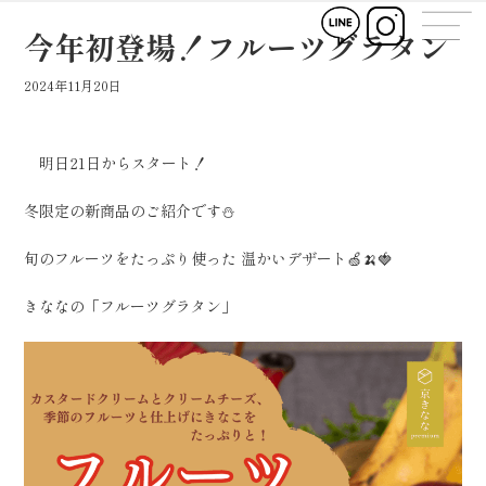
コ
ナ
ン
ビ
今年初登場！フルーツグラタン
テ
ゲ
ン
ー
2024年11月20日
ツ
シ
へ
ョ
ス
ン
キ
に
明日21日からスタート！
ッ
移
プ
動
冬限定の新商品のご紹介です⛄️
旬のフルーツをたっぷり使った 温かいデザート🍏🍌🍓
きななの「フルーツグラタン」