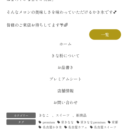
そんなメロンの美味しさを味わっていただけるかき氷です💕
皆様のご来店お待ちしてます🌴🌈
一覧
ホーム
きな粉について
お品書き
プレミアムシート
店舗情報
お問い合わせ
きなこ
、
スイーツ
、
新商品
カテゴリー
タグ
premium
京きなな
京きななpremium
京都
名古屋かき氷
名古屋カフェ
名古屋スイーツ