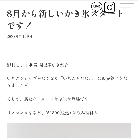
コ
ナ
ン
ビ
8月から新しいかき氷スタート
テ
ゲ
ン
ー
です！
ツ
シ
へ
ョ
2023年7月29日
ス
ン
キ
に
ッ
移
プ
動
8月4日より🔔 期間限定かき氷🎉
いちごシロップがなくなり「いちごきなな氷」は販売終了とな
りました‼️
そして、新たなフルーツかき氷が登場です。
「メロンきなな氷」￥1800(税込) お飲み物付き