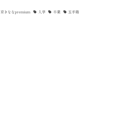
京きななpremium
入学
卒業
玉手箱