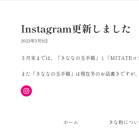
コ
ナ
ン
ビ
テ
ゲ
Instagram更新しました
ン
ー
ツ
シ
へ
ョ
2023年3月9日
ス
ン
キ
に
３月末までは、「きななの玉手箱」と「MITATE
ッ
移
プ
動
また「きななの玉手箱」は現在冬のお品書きですが、
Instagram
ホーム
きな粉につい