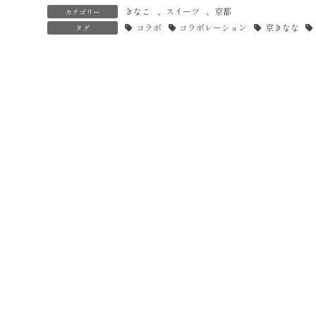
きなこ
、
スイーツ
、
京都
カテゴリー
コラボ
コラボレーション
京きなな
タグ